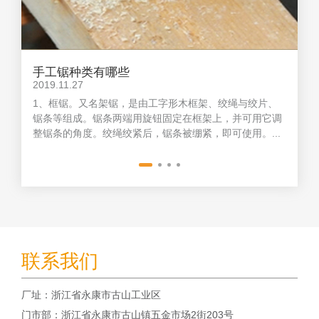
手工锯种类有哪些
2019.11.27
2
1、框锯。又名架锯，是由工字形木框架、绞绳与绞片、
锯条等组成。锯条两端用旋钮固定在框架上，并可用它调
让
整锯条的角度。绞绳绞紧后，锯条被绷紧，即可使用。...
抵
联系我们
厂址：浙江省永康市古山工业区
门市部：浙江省永康市古山镇五金市场2街203号