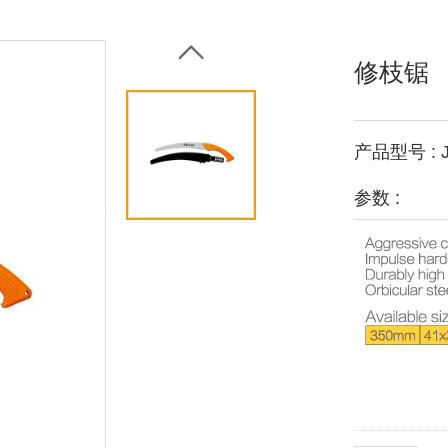
修枝锯
产品型号 : J
参数 :