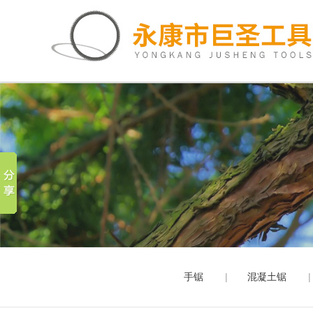
手锯
混凝土锯